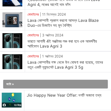
দাম শুরু হচ্ছে 20,999টাকা থেকে।এইএকই বিকল্পটির চার্জারের সাথে দাম
Agni 4, লঞ্চের আগেই দাম ফাঁস
22,999টাকা।এছাড়াও Lava-র চার্জারসহ 256জিবি স্টোরেজ বিকল্পটি
24,999টাকায় উপলব্ধ আছে।
মোবাইলের
|
11 ডিসেম্বর 2024
হ্যান্ডসেটটি ভারতে অ্যামাজনের মাধ্যমে 9অক্টোবর রাত্রি12টা থেকে বিক্রয় করা
Lava কোম্পানী প্রকাশ করলো আসন্ন Lava Blaze
Duo-এর ডিজাইন সহ মূল বৈশিষ্ট্য
হবে।এটি হিদারগ্লাস এবং প্রিস্টিনগ্লাস রঙের বিকল্পে উপলব্ধ।
মোবাইলের
|
3 অক্টোবর 2024
Lava Agni 3-এর স্পেসিফিকেশন এবং বৈশিষ্ট্য:
ভারতে আগামী 4ই অক্টোবর লঞ্চ করা হবে এক আকর্ষণীয়
স্মার্টফোন Lava Agni 3
ডুয়াল ন্যানোসিম যুক্ত
Lava Agni 3
ফোনটি Android 14 দ্বারা চালিত
হবে এবং তিনটি OS সংস্করণের আপগ্রেড এবং চারবছরের নিরাপত্তার
মোবাইলের
|
1 অক্টোবর 2024
আপডেট পাবে। হ্যান্ডসেটটিতে 120Hz রিফ্রেশরেট সহ একটি
Lava কোম্পানীর পক্ষ থেকে উন ঘোষণা করা হয়েছে, তাদের
নতুন একটি হ্যান্ডসেট Lava Agni 3 5g
6.78ইঞ্চি1.5k(1200×2652পিক্সেল)AMOLED স্ক্রীন আছে।পিছনের
প্যানেলটিতে 1.74ইঞ্চির AMOLED টাচস্ক্রিন আছে।এটি ব্যবহার করে কল
গ্রহণ করা, মেসেজের রিপ্লাই করা,রিয়ার ক্যামেরার মাধ্যমে সেলফি তোলা,গান
ফটো »
নিয়ন্ত্রন,টাইমার বা অ্যালার্ম সেট করা যাবে।
Jio Happy New Year Offer: দশটি অজানা তথ্য
হ্যান্ডসেটটি 8জিবি LPDDR5 RAM-সহ একটি 4nm MediaTek
Dimensity 7300Xচিপসেট প্রসেসর দ্বারা চালিত।কোম্পানীর
10 চিত্র