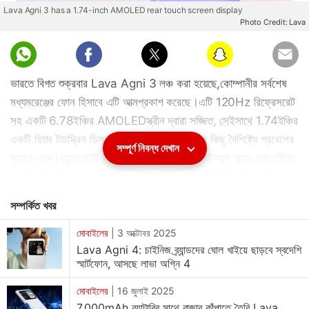
Lava Agni 3 has a 1.74-inch AMOLED rear touch screen display
Photo Credit: Lava
ভারতে বিগত শুক্রবার Lava Agni 3 লঞ্চ করা হয়েছে,কোম্পানীর সর্বশেষ
মধ্যমরেঞ্জের ফোন হিসাবে এটি আত্মপ্রকাশ করেছে।এটি 120Hz রিফ্রেসরেট
সহ একটি 6.78ইঞ্চির AMOLEDস্ক্রীন দ্বারা সজ্জিত, সেইসাথে 1.74ইঞ্চির
একটি রিয়ার টাচস্ক্রিন ডিসপ্লে আছে, যেটি স্মার্টফোনের কিছু বৈশিষ্ট্যে প্রবেশের
সম্পূর্ণ নিবন্ধ দেখান
সুযোগ দেবে।হ্যান্ডসেটটি ত্রিমাত্রিক রিয়ার ক্যামেরা সেটআপ আছে এবংএটিতে
একটি 16মেগাপিক্সেলের সেলফি ক্যামেরা আছে।ফোনটি 8জিবি RAM-সহ
MediaTek Dimensity 7300Xচিপসেট প্রসেসর দ্বারা নির্মিত এবং
সম্পর্কিত খবর
Android 14দ্বারা চালিত।এটিতে 66W-এর চার্জিং সমর্থিত একটি
5,000mAh-এর ব্যাটারী আছে।
মোবাইলের
|
3 অক্টোবর 2025
Lava Agni 4: চাইনিজ ব্র্যান্ডদের ঘোল খাইয়ে ছাড়বে স্বদেশি
স্মার্টফোন, আসছে লাভা অগ্নি 4
ভারতে Lava Agni 3-এর দাম এবং উপলব্ধতা:
ভারতে চার্জার বিহীন 8জিবিRAM এবং 128জিবি স্টোরেজ যুক্ত হ্যান্ডসেটটির
মোবাইলের
|
16 জুলাই 2025
7,000mAh ব্যাটারির সাথে বাজার কাঁপাতে তৈরি Lava