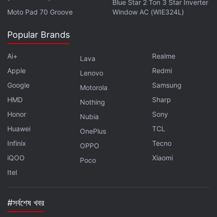
Facebook
পেজ অথবা ফলো করুন
Twitter
আর সাবস্ক্রাইব করুন
Blue Star 2 Ton 3 Star Inverter
YouTube
.
Moto Pad 70 Groove
Window AC (WIE324L)
Popular Brands
Ai+
Realme
Lava
Apple
Redmi
Lenovo
Google
Samsung
Motorola
HMD
Sharp
Nothing
Honor
Sony
Nubia
Huawei
TCL
OnePlus
Infinix
Tecno
OPPO
iQOO
Xiaomi
Poco
Itel
#সর্বশেষ খবর