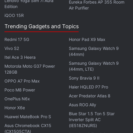
Lenovo Yoga Slim 7i Aura
Eureka Forbes AP 355 Room
Edition
স্মার্টফোনটি 66W-এর চার্জিং সমর্থিত একটি 5000mAh ব্যাটারী দ্বারা
Air Purifier
চালিত।ফোনটি19মিনিটে 50%চার্জের দাবি করে।ফোনটির ডিসপ্লের মধ্যে
iQOO 15R
ফিঙ্গারপ্রিন্ট সেন্সর দেওয়া হয়েছে।ফোনটির পরিমাপ
Trending Gadgets and Topics
163.7x75.53x8.8মিমি এবং ওজন 212গ্রাম।
Redmi 17 5G
Honor Pad X9 Max
Vivo S2
Samsung Galaxy Watch 9
(44mm)
Itel Ace 3 Heera
Samsung Galaxy Watch 9
Motorola Moto G37 Power
(44mm, LTE)
128GB
Sony Bravia 9 II
OPPO A7 Pro Max
Haier HQLED P7 Pro
Poco M8 Power
Acer Predator Atlas 8
OnePlus N6x
Asus ROG Ally
Honor X6e
Blue Star 1.5 Ton 5 Star
Huawei MateBook Pro S
Inverter Split AC
প্রযুক্তির সাম্প্রতিক খবর
আর রিভিউস জানতে লাইক করুন আমাদের
Asus Chromebook CX15
(IE518ZNURS)
(CX1505CTA)