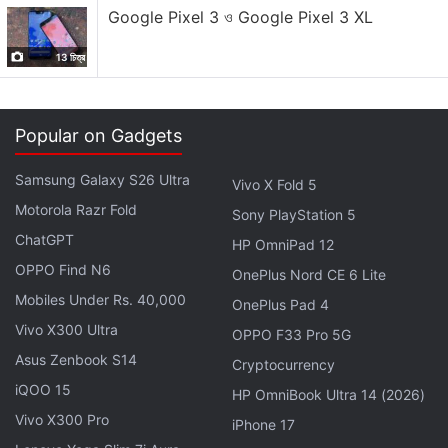
মতে,8জিবি পর্যন্ত অব্যবহৃত স্টোরেজটি ভার্চুয়াল র‍্যাম হিসেবে ব্যবহার করা
Google Pixel 3 ও Google Pixel 3 XL
যেতে পারে।ফোনটিতে একটি 'অ্যাকশন বোতাম' আছে,যা রিং এবং সাইলেন্ট
মোডের মধ্যে সুইচ হিসেবে ব্যবহার ফ্ল্যাশলাইট বৈশিষ্ট্য অনকরা বা ক্যামেরার
13 চিত্র
শাটার বোতাম হিসেবে ব্যবহার করা যায়।
ক্যামেরার ক্ষেত্রে এটিতে ত্রিমাত্রিক রিয়ার ক্যামেরা ইউনিট আছে।যার মধ্যে
Popular on Gadgets
একটি OIS সমৃদ্ধ 50মেগাপিক্সেলের প্রধান ক্যামেরা।112ডিগ্রি
Samsung Galaxy S26 Ultra
Vivo X Fold 5
ফ্লিড-অফ-ভিউ সহ 8মেগাপিক্সেলের আলট্রাওয়াইড ক্যামেরা।EIS এবং
Motorola Razr Fold
3Xঅপটিক্যাল জুম সমর্থিত 8মেগাপিক্সেলের টেলিফোটো ক্যামেরা।ফোনটির
Sony PlayStation 5
ChatGPT
সামনের অংশে EIS-সহ একটি 16মেগাপিক্সেলের সেলফি ক্যামেরা আছে।
HP OmniPad 12
OPPO Find N6
OnePlus Nord CE 6 Lite
আপনি 256জিবি পর্যন্ত UFS3.1স্টোরেজ পাবেন, যেটি বহির্ভূত মেমোরি কার্ড
Mobiles Under Rs. 40,000
OnePlus Pad 4
দ্বারা বর্ধিত করা যাবে না।ফোনটিতে Dolby Atmos-র বিকল্পের সাথে ডুয়াল
Vivo X300 Ultra
OPPO F33 Pro 5G
ষ্টোরিও স্পীকার আছে।ফোনটিতে 5G, 4G LTE,Wi-Fi-6E, ব্লুটুথ 5.4,
Asus Zenbook S14
Cryptocurrency
GPS,NavIC
এবং একটি USB Type-Cপোর্ট যুক্ত করা আছে।এবং
iQOO 15
HP OmniBook Ultra 14 (2026)
সেন্সরের ক্ষেত্রে অ্যাক্সিলোমিটার,জাইরোস্কোপ,ই-কম্পাস, অ্যাম্বিয়েন্ট
Vivo X300 Pro
লাইটসেন্সর,প্রক্সিমিটিসেন্সর আছে।
iPhone 17