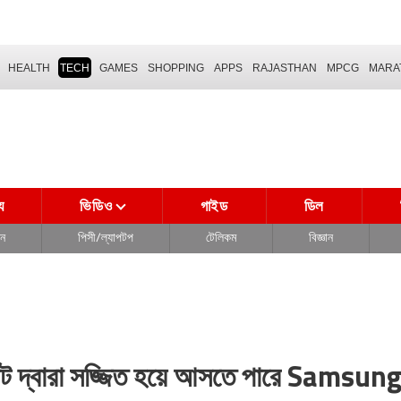
HEALTH
TECH
GAMES
SHOPPING
APPS
RAJASTHAN
MPCG
MARA
্য
ভিডিও
গাইড
ডিল
দন
পিসী/ল্যাপটপ
টেলিকম
বিজ্ঞান
উনিট দ্বারা সজ্জিত হয়ে আসতে পারে Samsun