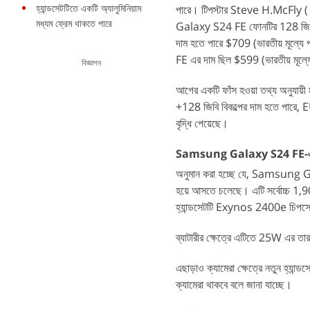
হ্যান্ডসেটটিতে একটি অ্যালুমিনিয়াম
পারে। টিপস্টার Steve H.McFly ( @
মধ্যম ফ্রেম থাকতে পারে
Galaxy S24 FE ফোনটির 128 জিবি বিক
দাম হতে পারে $709 (ভারতীয় মূল্য
FE এর দাম ছিল $599 (ভারতীয় মূল্যে 
বিজ্ঞাপন
আগের একটি ফাঁস হওয়া তথ্য অনুযা
+128 জিবি বিকল্পের দাম হতে পারে, E
বৃদ্ধি পেয়েছে।
Samsung Galaxy S24 FE-এর আনু
অনুমান করা হচ্ছে যে, Samsung Ga
হয়ে আসতে চলেছে। এটি সর্বোচ্চ 1,90
হ্যান্ডসেটটি Exynos 2400e চিপসেট
ব্যাটারীর ক্ষেত্রে এটিতে 25W এর তার
এছাড়াও ক্যামেরা ক্ষেত্রে নতুন হ্যান
ক্যামেরা থাকবে বলে জানা যাচ্ছে।