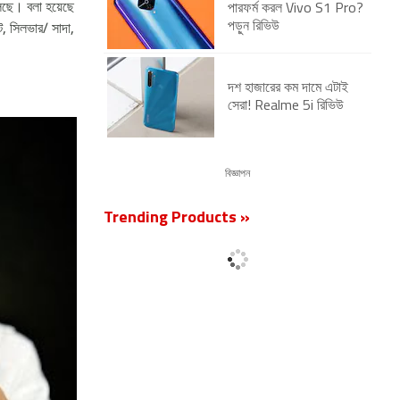
েছে। বলা হয়েছে
পারফর্ম করল Vivo S1 Pro?
ইট, সিলভার/ সাদা,
পড়ুন রিভিউ
দশ হাজারের কম দামে এটাই
সেরা! Realme 5i রিভিউ
বিজ্ঞাপন
Trending Products »