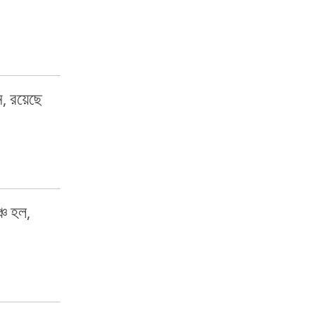
ন, রয়েছে
্চ হল,