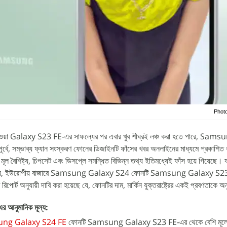
Phot
হওয়া Galaxy S23 FE-এর সাফল্যের পর এবার খুব শীঘ্রই লঞ্চ করা হতে পারে, Samsu
ম্ভাব্য ফ্যান সংস্করণ ফোনের ডিজাইনটি ফাঁসের খবর অনলাইনের মাধ্যমে প্রকাশিত 
ন মূল বৈশিষ্ট্য, চিপসেট এবং ডিসপ্লে সমন্ধিত বিভিন্ন তথ্য ইতিমধ্যেই ফাঁস হয়ে গিয়েছে।
যাচ্ছে যে, ইউরোপীয় বাজারে Samsung Galaxy S24 ফোনটি Samsung Galaxy S23 চ
রিপোর্ট অনুযায়ী দাবি করা হয়েছে যে, ফোনটির দাম, মার্কিন যুক্তরাষ্ট্রের একই প্রবণতাকে
নুমানিক মূল্য:
ng Galaxy S24 FE
ফোনটি Samsung Galaxy S23 FE-এর থেকে বেশি মূল্যে