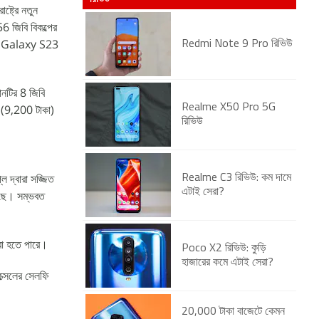
ট্রে নতুন
 জিবি বিকল্পের
ung Galaxy S23
Redmi Note 9 Pro রিভিউ
।
নটির 8 জিবি
0 (9,200 টাকা)
Realme X50 Pro 5G
রিভিউ
দ্বারা সজ্জিত
Realme C3 রিভিউ: কম দামে
এটাই সেরা?
 আছে। সম্ভবত
করা হতে পারে।
Poco X2 রিভিউ: কুড়ি
হাজারের কমে এটাই সেরা?
িক্সেলের সেলফি
20,000 টাকা বাজেটে কেমন