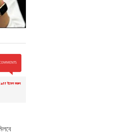
COMMENTS
aff ইমেল করুন
িলবে