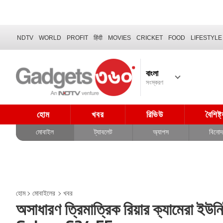
NDTV
WORLD
PROFIT
हिंदी
MOVIES
CRICKET
FOOD
LIFESTYLE
বাংলা
সংস্করণ
হোম
খবর
রিভিউ
বৈশিষ্ট
মোবাইল
ট্যাবলেট
অ্যাপস
বিনো
হোম
মোবাইলের
খবর
অসাধারণ ত্রিমাত্রিক রিয়ার ক্যামেরা ই