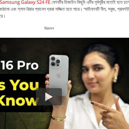
Samsung Galaxy S24 FE
ফোনটির ডিজাইন কিছুটা এটির পূর্বসূরীর মতোই হতে চল
ম কাঠামো এবং গ্লাস রিয়ার প্যানেল দ্বারা সজ্জিত হতে পারে। স্মার্টফোনটি নীল, সবুজ, গ্রাফা
ারে।
विज्ञापन