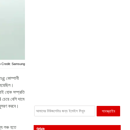
o Credit: Samsung
ng কোম্পানী
হয়েছিল।
 যাই হোক সম্প্রতি
েয়ে বেশি দামে
 অনুসরণ করবে।
 লঞ্চ হতে
রিভিউ