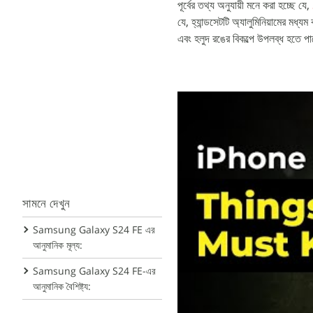
পূর্বের তথ্য অনুযায়ী মনে করা হচ্ছে যে,
যে, হ্যান্ডসেটটি অ্যালুমিনিয়ামের মধ্য
এবং হলুদ রঙের বিকল্পে উপলব্ধ হতে প
সামনে দেখুন
Samsung Galaxy S24 FE এর
আনুমানিক মূল্য:
Samsung Galaxy S24 FE-এর
আনুমানিক বৈশিষ্ট্য: