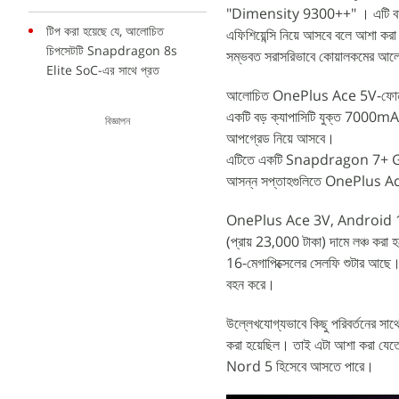
"Dimensity 9300++" । এটি বর্তম
টিপ করা হয়েছে যে, আলোচিত
এফিশিয়েন্সি নিয়ে আসবে বলে আশা
চিপসেটটি Snapdragon 8s
সম্ভবত সরাসরিভাবে কোয়ালকমের আ
Elite SoC-এর সাথে প্রত
আলোচিত OnePlus Ace 5V-ফোনটি সরু 
একটি বড় ক্যাপাসিটি যুক্ত 7000m
বিজ্ঞাপন
আপগ্রেড নিয়ে আসবে।
এটিতে একটি Snapdragon 7+ Ge
আসন্ন সপ্তাহগুলিতে OnePlus Ace 
OnePlus Ace 3V, Android 14-ভ
(প্রায় 23,000 টাকা) দামে লঞ্চ করা 
16-মেগাপিক্সেলের সেলফি শুটার আছে। 
বহন করে।
উল্লেখযোগ্যভাবে কিছু পরিবর্তনের 
করা হয়েছিল। তাই এটা আশা করা য
Nord 5 হিসেবে আসতে পারে।