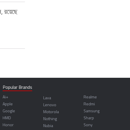
ন, রয়েছে
Popular Brands
Ai+
Realme
Lava
Apple
Redmi
Lenovo
Google
Samsung
Motorola
HMD
Sharp
Nothing
Honor
Sony
Nubia