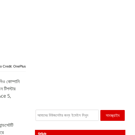
o Credit: OnePlus
িও কোম্পানি
ন টিপস্টার
ce 5,
ন্ডসেটটি
রে
রিভিউ