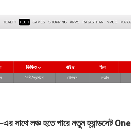
HEALTH
TECH
GAMES
SHOPPING
APPS
RAJASTHAN
MPCG
MARA
্য
ভিডিও
গাইড
ডিল
দন
পিসী/ল্যাপটপ
টেলিকম
বিজ্ঞান
াথে লঞ্চ হতে পারে নতুন হ্যান্ডসেট On