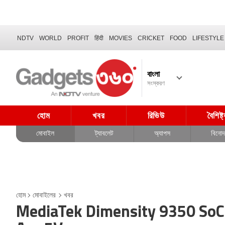
NDTV
WORLD
PROFIT
हिंदी
MOVIES
CRICKET
FOOD
LIFESTYLE
বাংলা
সংস্করণ
হোম
খবর
রিভিউ
বৈশিষ্ট
মোবাইল
ট্যাবলেট
অ্যাপস
বিনো
হোম
মোবাইলের
খবর
MediaTek Dimensity 9350 SoC-এর স