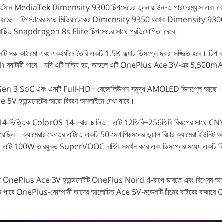
ান MediaTek Dimensity 9300 চিপসেটের তুলনায় উন্নত পারফরম্যান্স এবং বেশ
 করা হচ্ছে। টিপস্টারের মতে মিডিয়াটেকের Dimensity 9350 অথবা Dimensity 9
লোচিত Snapdragon 8s Elite চিপসেটের সাথে প্রতিযোগিতা দেবে।
কাঠামো এবং একইধাঁচে তৈরি একটি 1.5K ফ্ল্যাট ডিসপ্লে দ্বারা সজ্জিত হবে। টিপ কর
Ah ব্যাটারী পাবে। যদি এটি সত্যি হয়, তাহলে এটি OnePlus Ace 3V-এর 5,500mAh
n 3 SoC এবং একটি Full-HD+ রেজোলিউশন সমৃদ্ধ AMOLED ডিসপ্লে আছে। আশ
5V হ্যান্ডসেটের আরো বিবরণ অনলাইনে দেখা যাবে।
িত্তিক ColorOS 14-দ্বারা চালিত। এটি 12জিবি+256জিবি বিকল্পের সাথে C
হয়েছিল। ক্যামেরার ক্ষেত্রে এটিতে একটি 50-মেগাপিক্সেলের ডুয়াল রিয়ার ক্যামেরা ইউনিট
এটি 100W তারযুক্ত SuperVOOC চার্জিং সমর্থন করে এবং ডিসপ্লের মধ্যে একটি ফিঙ্গার
সাথে OnePlus Ace 3V হ্যান্ডসেটটি OnePlus Nord 4-রূপে ভারতে এবং বিশ্বের অন্য
েতে পারে OnePlus-কোম্পানী তাদের আলোচিত Ace 5V-মডেলটি চীনের বাইরের বাজার