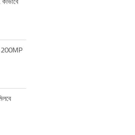
 কীভাবে
ছে 200MP
িলবে