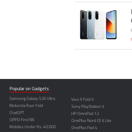
Popular on Gadgets
Samsung Galaxy S26 Ultra
Vivo X Fold 5
Motorola Razr Fold
Sony PlayStation 5
ChatGPT
HP OmniPad 12
OPPO Find N6
OnePlus Nord CE 6 Lite
Mobiles Under Rs. 40,000
OnePlus Pad 4