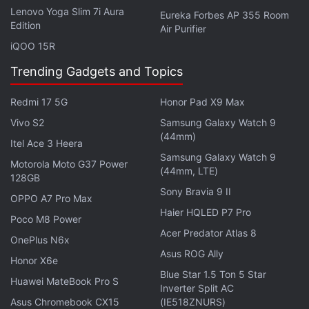
দাবি করছে অনেকেই। এর মাধ্যমে আপনি আপনার শেষ লোকেশন বা অবস্থান
Lenovo Yoga Slim 7i Aura
Eureka Forbes AP 355 Room
নির্বাচিত বন্ধুদের সাথে ভাগ করে নিতে সক্ষম হবেন। মেটা জানিয়েছে, "আপনার
Edition
Air Purifier
বন্ধুরা এবং প্রিয় কনটেন্ট নির্মাতারা আকর্ষণীয় বা মজাদার অবস্থান থেকে কী কী
iQOO 15R
পোস্ট করছেন তা দেখতে আপনি ম্যাপ খুলতে পারেন।"
Trending Gadgets and Topics
1. আপনি ইনস্টাগ্রাম ম্যাপের মাধ্যমে কাছের বন্ধুদের নিজের সাম্প্রতিক
Redmi 17 5G
Honor Pad X9 Max
অবস্থান সম্পর্কে জানাতে পারবেন।
Vivo S2
Samsung Galaxy Watch 9
2. যতবার অ্যাপ খুলবেন ততবার লোকেশন নতুন করে আপডেট হবে।
(44mm)
Itel Ace 3 Heera
3. নির্দিষ্ট স্থানে ট্যাগ করা পোস্ট, স্টোরি এবং রিল দেখতে পারবেন।
Samsung Galaxy Watch 9
4, স্থানীয় বা লোকাল কন্টেন্ট যেমন কনসার্ট, ইভেন্ট এবং জনপ্রিয় জায়গা
Motorola Moto G37 Power
(44mm, LTE)
128GB
এক্সপ্লোর করতে পারবেন।
Sony Bravia 9 II
OPPO A7 Pro Max
Haier HQLED P7 Pro
ইনস্টাগ্রাম ম্যাপ বৈশিষ্টের মাধ্যমে নিজের অবস্থান ভাগ করে নেওয়ার সুবিধাটি
Poco M8 Power
ডিফল্টভাবে বন্ধ থাকে। আপনি কাদের সাথে এটি শেয়ার করবেন সেটাও বেছে
Acer Predator Atlas 8
OnePlus N6x
নিতে পারেন (বন্ধু, ঘনিষ্ঠ বন্ধু, অথবা শুধুমাত্র নির্বাচিত বন্ধু)। তবে অবস্থান
Asus ROG Ally
Honor X6e
শেয়ার করুন না কেন, আপনি ম্যাপে ট্যাগ করা রিল, পোস্ট, থেকে শুরু করে
Blue Star 1.5 Ton 5 Star
Huawei MateBook Pro S
Inverter Split AC
আপনি যাদের অনুসরণ করেন তাদের স্টোরি এবং নোট দেখতে পাবেন। এই
Asus Chromebook CX15
(IE518ZNURS)
সবকিছুই শেয়ার করার 24 ঘন্টা পর্যন্ত দৃশ্যমান হবে। ইনবক্সের উপর থেকে এই