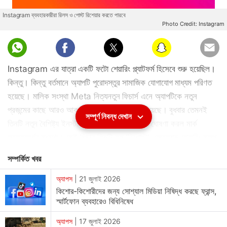
Instagram ব্যবহারকারীরা রিলস ও পোস্ট রিশেয়ার করতে পারবে
Photo Credit: Instagram
Instagram এর যাত্রা একটি ফটো শেয়ারিং প্ল্যাটফর্ম হিসেবে শুরু হয়েছিল।
কিন্তু। কিন্তু বর্তমানে অ্যাপটি পুরোদস্তুর সামাজিক যোগাযোগ মাধ্যম পরিণত
হয়েছে। মালিক সংস্থা Meta নিত্যনতুন ফিচার্স এনে অ্যাপটিকে নতুন
প্রজন্মের কাছে আরও আকষর্ণীয় করে তোলার চেষ্টায় রয়েছে। বুধবার তেমনই
সম্পূর্ণ নিবন্ধ দেখান
তিনটি নতুন বৈশিষ্ট্য ইনস্টাগ্রাম প্ল্যাটফর্মে যুক্ত করার ঘোষণা করল মার্ক
জুকেরবার্গের সংস্থা। সেই ফিচার তিনটি হল 'রিপোস্ট', লোকেশন শেয়ারিং ম্যাপ
বা 'ইনস্টাগ্রাম ম্যাপ', ও রিলসে নতুন 'ফ্রেন্ডস' ট্যাব। মেটা গতকাল থেকেই
সম্পর্কিত খবর
বিশ্বজুড়ে নয়া ফিচারগুলির রোলআউট শুরু হয়েছে। ইনস্টাগ্রাম স্পষ্ট করেছে,
নতুন ফিচার্সের মাধ্যমে কনটেন্ট আরও বেশি সংখ্যক মানুষের কাছে পৌঁছে দেওয়া
অ্যাপস
|
21 জুলাই 2026
কিশোর-কিশোরীদের জন্য সোশ্যাল মিডিয়া নিষিদ্ধ করছে ফ্রান্স,
ও ইউজারদের মধ্যে সম্পর্ক এবং সংযোগ সাধন করা তাদের লক্ষ্য।
স্মার্টফোন ব্যবহারেও বিধিনিষেধ
Instagram Repost ফিচার আসলে কী
অ্যাপস
|
17 জুলাই 2026