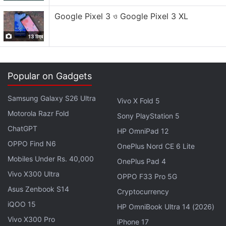
অ্যাকাউন্টে অর্গানিক গ্রোথ (খরচ না করে প্রচার) বৃদ্ধির ভাল সম্ভাবনা
Google Pixel 3 ও Google Pixel 3 XL
রয়েছে। কোম্পানির প্রমোশন থেকে বাড়তে পারে উপার্জন।
13 চিত্র
Repost কীভাবে করবেন
1. ইনস্টাগ্রামে একটি পোস্ট পুনরায় পোস্ট করতে এই পদক্ষেপগুলি অনুসরণ
Popular on Gadgets
করুন।
2. ইনস্টাগ্রাম অ্যাপটি খুলুন।
Samsung Galaxy S26 Ultra
Vivo X Fold 5
3. যে কোনো পাবলিক রিল বা পোস্টে যা আপনি পুনরায় পোস্ট করতে চান,
Motorola Razr Fold
সেখানে 'রিপোস্ট' অপশনে ক্লিক করুন।
Sony PlayStation 5
ChatGPT
4. রিপোস্ট আইকনে ক্লিক করার পর স্ক্রিনে প্রদর্শিত 'থট বাবল'-এ টাইপ
HP OmniPad 12
করে ইচ্ছামতো লেখা যোগ করুন।
OPPO Find N6
OnePlus Nord CE 6 Lite
5. আপনি যে যে পোস্ট রিশেয়ার করছেন, সেগুলি আপনার প্রোফাইলে
Mobiles Under Rs. 40,000
OnePlus Pad 4
রিপোস্ট বিভাগে দেখা যাবে।
Vivo X300 Ultra
OPPO F33 Pro 5G
Asus Zenbook S14
Cryptocurrency
Instagram Map ফিচারের সুবিধা কী কী
iQOO 15
HP OmniBook Ultra 14 (2026)
স্ন্যাপচ্যাটের স্ন্যাপ ম্যাপ থেকে টুকে ইনস্টাগ্রামের ম্যাপ ফিচার আনা হয়েছে বলে
Vivo X300 Pro
iPhone 17