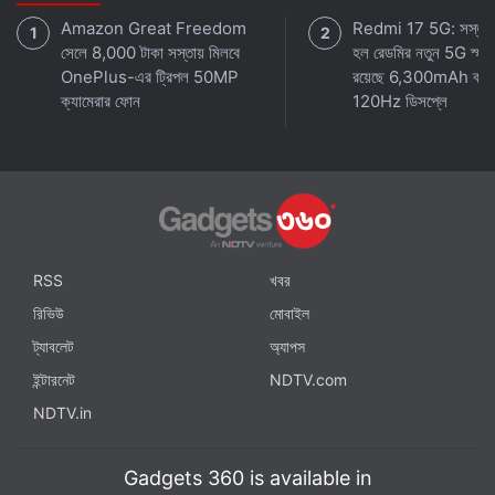
Amazon Great Freedom
Redmi 17 5G: সস্তায় 
সেলে 8,000 টাকা সস্তায় মিলবে
হল রেডমির নতুন 5G স্মার্
OnePlus-এর ট্রিপল 50MP
রয়েছে 6,300mAh ব্যাট
ক্যামেরার ফোন
120Hz ডিসপ্লে
প্রযুক্তির সাম্প্রতিক খবর
আর রিভিউস জানতে লাইক করুন আমাদের
Facebook
পেজ অথবা ফলো করুন
Twitter
আর সাবস্ক্রাইব করুন
YouTube
.
RSS
খবর
রিভিউ
মোবাইল
ট্যাবলেট
অ্যাপস
ইন্টারনেট
NDTV.com
NDTV.in
Gadgets 360 is available in