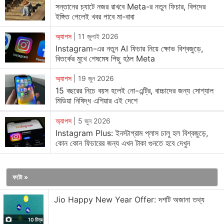
সন্তানের চ্যাটে নজর রাখবে Meta-র নতুন ফিচার, বিপদের
টুইটার (বর্তমান X)-এর রিটুইট ফিচার থেকে অনুপ্রাণিত হয়ে ইনস্টাগ্রামে
ইঙ্গিত পেলেই খবর পাবে মা-বাবা
রিপোস্ট ফিচার চালু করেছে মেটা। আপনি এখন পছন্দের রিলস বা ছবি পুনরায়
শেয়ার করতে পারবেন। আপনার প্রোফাইলে একটি আলাদা ট্যাবে সমস্ত রিপোস্ট
অ্যাপস
|
11 জুলাই 2026
করা কনটেন্ট জমা থাকবে। এটি পাবলিক কনটেন্ট হওয়ার ফলে ফলোয়ার থেকে শুরু
Instagram-এর নতুন AI ফিচার নিয়ে ক্ষোভ বিশ্বজুড়ে,
বিতর্কের মুখে শেষমেষ পিছু হঠল Meta
করে অন্যান্য ব্যবহারকারীদের ফিডে চলে আসতে পারে। রিপোস্ট করা কনটেন্টে
ইচ্ছামতো লেখা যোগ করার সুবিধাও মিলবে।
অ্যাপস
|
19 জুন 2026
15 বছরের নিচে বয়স হলেই নো-এন্ট্রি, বাচ্চাদের জন্য সোশ্যাল
ইনস্টাগ্রাম বলেছে, রিপোস্ট করা কনটেন্টটি অরিজিনাল পোস্টে নিয়ে যায়। অর্থাৎ
মিডিয়া নিষিদ্ধ এশিয়ার এই দেশে
কোনও রিলস বা পোস্ট প্রথমে কে বানিয়ে শেয়ার করেছে, তার নাম সবার কাছে
অ্যাপস
|
5 জুন 2026
দৃশ্যমান হবে। আপনাকে অনুসরণ করুক বা না করুক, আপনার কন্টেন্ট যদি অন্য
Instagram Plus: ইনস্টাগ্রাম প্লাস চালু হল বিশ্বজুড়ে,
কেউ পুনরায় পোস্ট করে, তাহলে সেটি সেই ব্যক্তির ফলোয়ারদের ফিডেও দেখা
কোন কোন ফিচারের জন্য এখন টাকা গুনতে হবে দেখুন
যেতে পারে। এতে প্রোফাইলের রিচ বাড়ার দারুণ সম্ভাবনা।
ইনস্টাগ্রামের রিপোস্ট ফিচারটি কনটেন্ট ক্রিয়েটর বিশেষ করে মাইক্রো
ফটো »
ইনফ্লুয়েন্সারদের (10,000 থেকে 1 লক্ষ ফলোয়ার) জন্য লাভজনক হবে বলে
Jio Happy New Year Offer: দশটি অজানা তথ্য
মনে করছে বিশেষজ্ঞরা। একটি নামি ও অ্যাকাউন্ট থেকে রিপোস্ট করা কনটেন্ট
সম্পূর্ণ নতুন দর্শকদের সাথে তাদের পরিচয় করিয়ে দিতে পারে। এর ফলে,
10 চিত্র